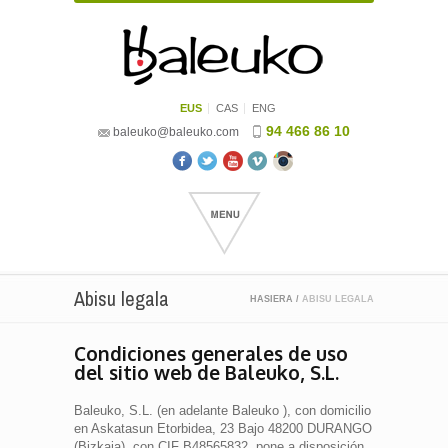
EUS
CAS
ENG
94 466 86 10
baleuko@baleuko.com
Abisu legala
HASIERA
/
ABISU LEGALA
Condiciones generales de uso
del sitio web de Baleuko, S.L.
Baleuko, S.L. (en adelante Baleuko ), con domicilio
en Askatasun Etorbidea, 23 Bajo 48200 DURANGO
(Bizkaia), con CIF B48565832, pone a disposición